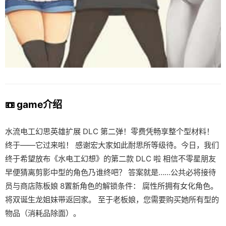
📼 game介绍
水流电工幻思英雄扩展 DLC 第二弹！零费凭畅享整个型材料！
终于——它过来啦！ 感谢宏大家如此耐思所等级待。今日，我们
终于希望放布《水电工幻想》的第二款 DLC 啦 相信不零星朋友
早便猜离剪影中型的角色乃谁终吧？ 答案就是……公共必将接待
员与商店陈板娘 8置新角色的解锁条件： 腐性所拥有女化角色。
将双诞生龙姐妹带返回家。 至于老板娘，您需要购买她所有型的
物品（消耗品除面）。