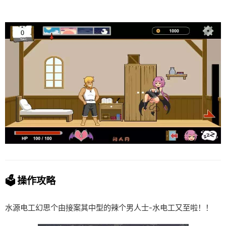
🗳️ 操作攻略
水源电工幻思
个由接案其中型的辣个男人士-水电工又至啦！！