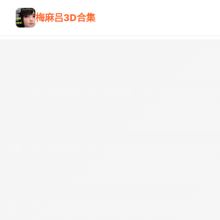
梅麻吕3D合集