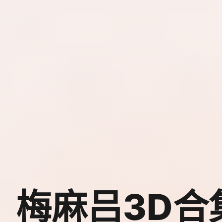
梅麻吕3D合