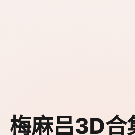
梅麻吕3D合