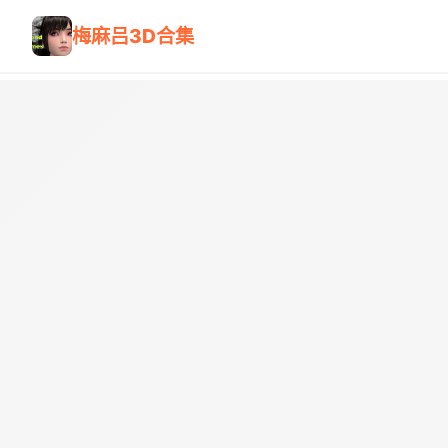
梅麻吕3D合集