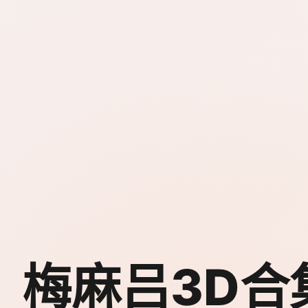
梅麻吕3D合