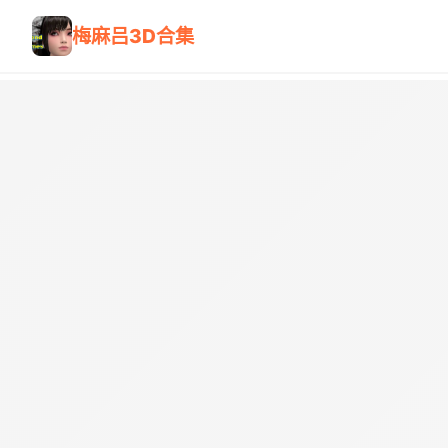
梅麻吕3D合集