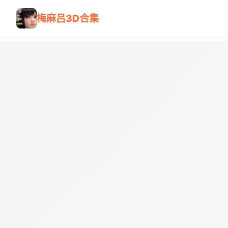
梅麻吕3D合集