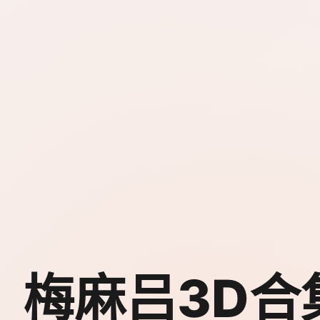
梅麻吕3D合